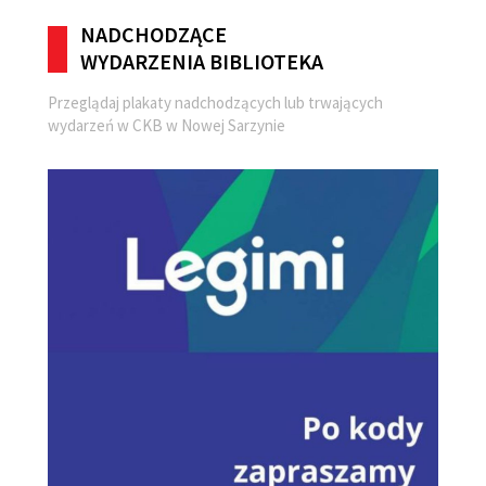
NADCHODZĄCE
WYDARZENIA BIBLIOTEKA
Przeglądaj plakaty nadchodzących lub trwających
wydarzeń w CKB w Nowej Sarzynie