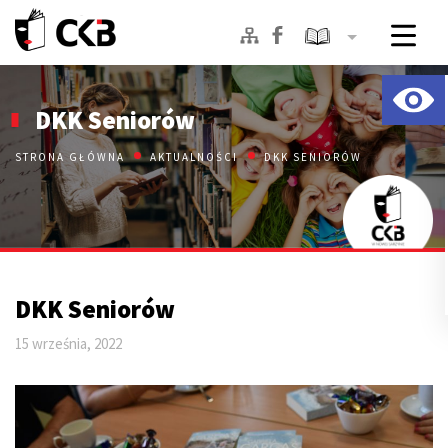
Skip
to
DKK Seniorów
content
STRONA GŁÓWNA
AKTUALNOŚCI
DKK SENIORÓW
DKK Seniorów
15 września, 2022