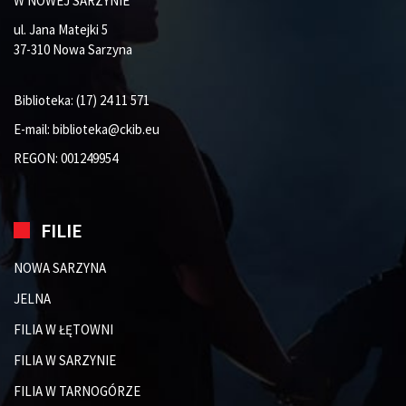
W NOWEJ SARZYNIE
ul. Jana Matejki 5
37-310 Nowa Sarzyna
Biblioteka:
(17) 24 11 571
E-mail:
biblioteka@ckib.eu
REGON: 001249954
FILIE
NOWA SARZYNA
JELNA
FILIA W ŁĘTOWNI
FILIA W SARZYNIE
FILIA W TARNOGÓRZE