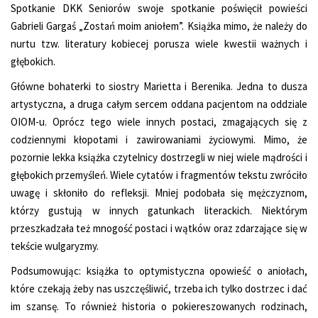
Spotkanie DKK Seniorów swoje spotkanie poświęcił powieści
Gabrieli Gargaś „Zostań moim aniołem”. Książka mimo, że należy do
nurtu tzw. literatury kobiecej porusza wiele kwestii ważnych i
głębokich.
Główne bohaterki to siostry Marietta i Berenika. Jedna to dusza
artystyczna, a druga całym sercem oddana pacjentom na oddziale
OIOM-u. Oprócz tego wiele innych postaci, zmagających się z
codziennymi kłopotami i zawirowaniami życiowymi. Mimo, że
pozornie lekka książka czytelnicy dostrzegli w niej wiele mądrości i
głębokich przemyśleń. Wiele cytatów i fragmentów tekstu zwróciło
uwagę i skłoniło do refleksji. Mniej podobała się mężczyznom,
którzy gustują w innych gatunkach literackich. Niektórym
przeszkadzała też mnogość postaci i wątków oraz zdarzające się w
tekście wulgaryzmy.
Podsumowując: książka to optymistyczna opowieść o aniołach,
które czekają żeby nas uszczęśliwić, trzeba ich tylko dostrzec i dać
im szansę. To również historia o pokiereszowanych rodzinach,