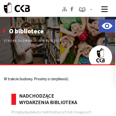
Skip
to
O bibliotece
content
STRONA GŁÓWNA
O BIBLIOTECE
W trakcie budowy. Prosimy o cierpliwość.
NADCHODZĄCE
WYDARZENIA BIBLIOTEKA
Przeglądaj plakaty nadchodzących lub trwających