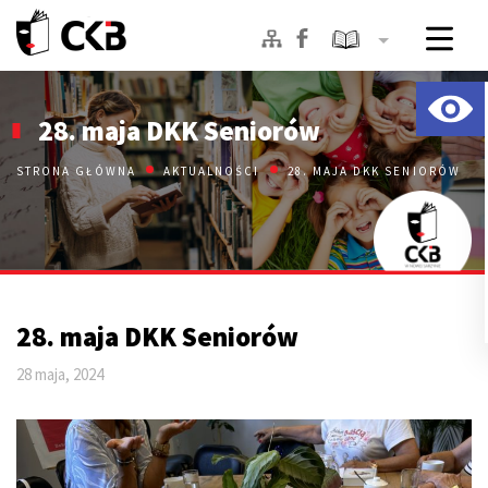
Skip
to
28. maja DKK Seniorów
content
STRONA GŁÓWNA
AKTUALNOŚCI
28. MAJA DKK SENIORÓW
28. maja DKK Seniorów
28 maja, 2024