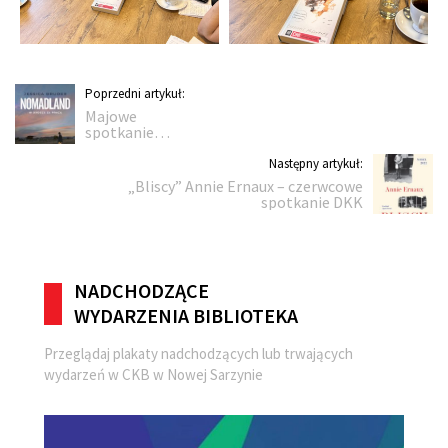
Nawigacja
Poprzedni
Poprzedni artykuł:
Majowe
artykuł:
wpisu
spotkanie
DKK
Następny
Następny artykuł:
„Bliscy” Annie Ernaux – czerwcowe
artykuł:
spotkanie DKK
NADCHODZĄCE
WYDARZENIA BIBLIOTEKA
Przeglądaj plakaty nadchodzących lub trwających
wydarzeń w CKB w Nowej Sarzynie