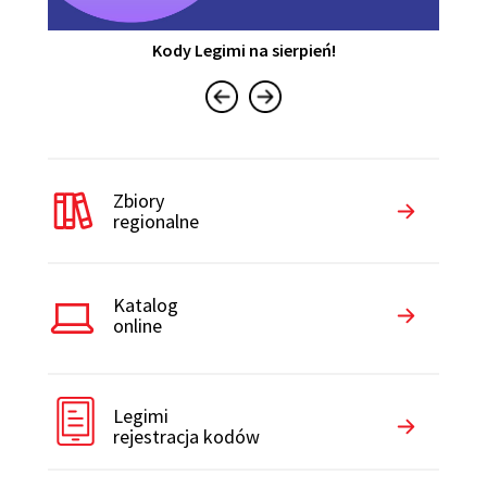
Kody Legimi na sierpień!
Zbiory
regionalne
Katalog
online
Legimi
rejestracja kodów