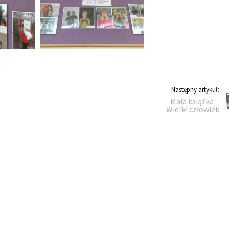
Kody Legimi na sierpień!
Konkurs Czyteln
Następny
Następny artykuł:
Mała książka –
artykuł:
Wielki człowiek