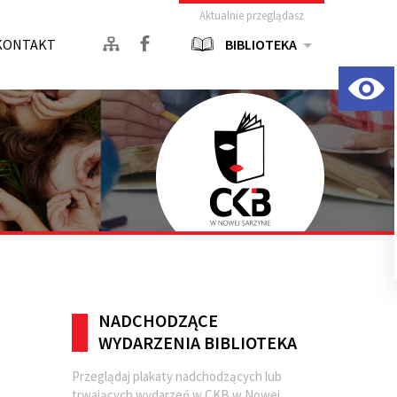
Aktualnie przeglądasz
KONTAKT
BIBLIOTEKA
NADCHODZĄCE
WYDARZENIA BIBLIOTEKA
Przeglądaj plakaty nadchodzących lub
trwających wydarzeń w CKB w Nowej