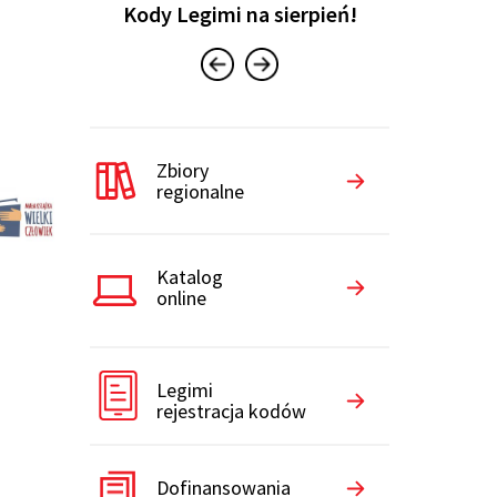
Kody Legimi na sierpień!
iczy
Konku
Zbiory
regionalne
Katalog
online
Legimi
rejestracja kodów
Dofinansowania