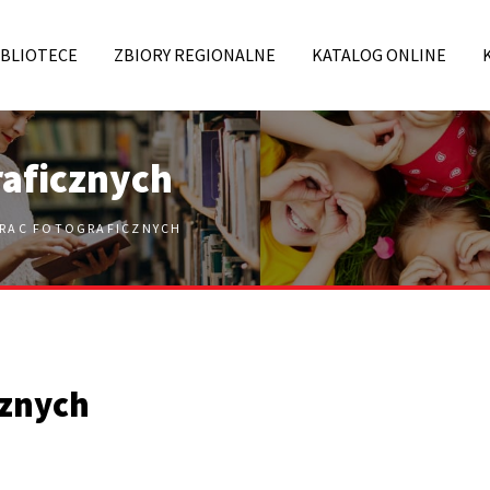
IBLIOTECE
ZBIORY REGIONALNE
KATALOG ONLINE
raficznych
RAC FOTOGRAFICZNYCH
cznych