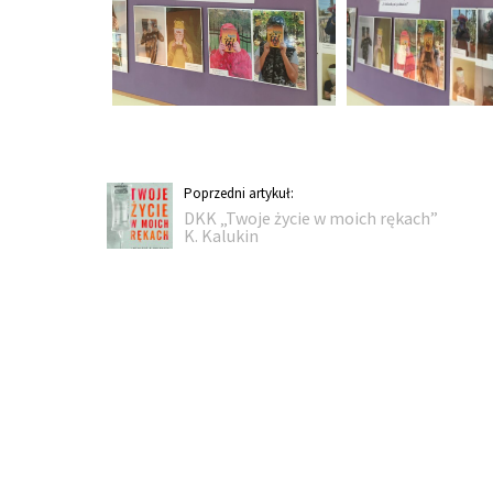
Konkurs Czytelniczy
Nawigacja
Poprzedni
Poprzedni artykuł:
DKK „Twoje życie w moich rękach”
artykuł:
wpisu
K. Kalukin