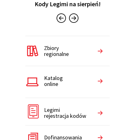
Kody Legimi na sierpień!
iczy
Konku
Zbiory
regionalne
Katalog
online
Legimi
rejestracja kodów
Dofinansowania