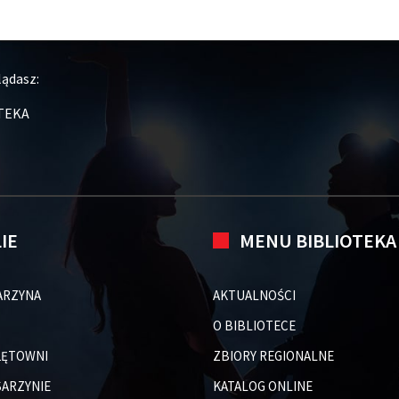
lądasz:
TEKA
LIE
MENU BIBLIOTEKA
ARZYNA
AKTUALNOŚCI
O BIBLIOTECE
 ŁĘTOWNI
ZBIORY REGIONALNE
 SARZYNIE
KATALOG ONLINE