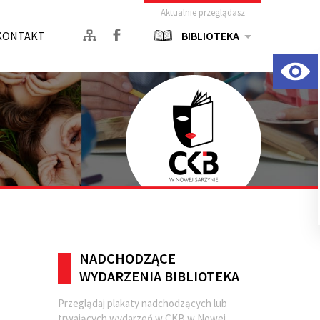
Aktualnie przeglądasz
KONTAKT
BIBLIOTEKA
NADCHODZĄCE
WYDARZENIA BIBLIOTEKA
Przeglądaj plakaty nadchodzących lub
trwających wydarzeń w CKB w Nowej