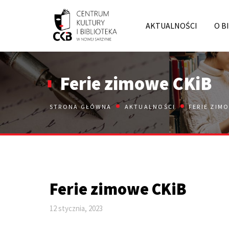
Skip
to
AKTUALNOŚCI
O B
content
Ferie zimowe CKiB
STRONA GŁÓWNA
AKTUALNOŚCI
FERIE ZIMO
Ferie zimowe CKiB
12 stycznia, 2023