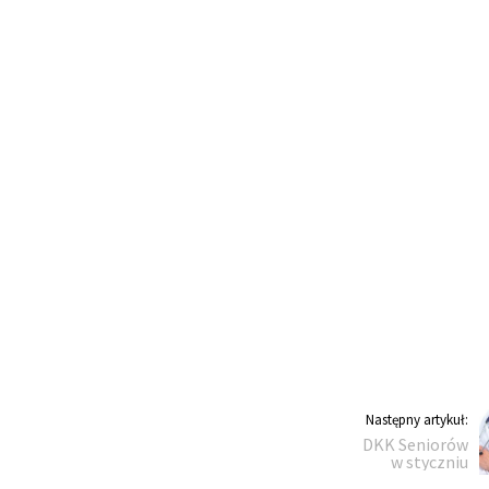
Następny
Następny artykuł:
DKK Seniorów
artykuł:
w styczniu