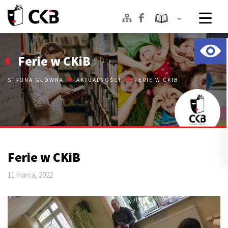
Skip
to
Ferie w CKiB
content
STRONA GŁÓWNA
AKTUALNOŚCI
FERIE W CKIB
Ferie w CKiB
11 marca, 2022