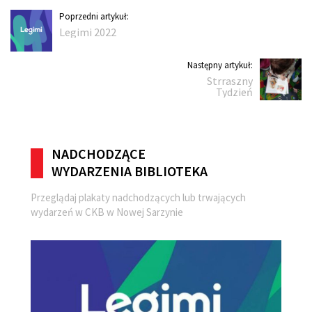
Nawigacja
Poprzedni
Poprzedni artykuł:
Legimi 2022
artykuł:
wpisu
Następny
Następny artykuł:
Strraszny
artykuł:
Tydzień
NADCHODZĄCE
WYDARZENIA BIBLIOTEKA
Przeglądaj plakaty nadchodzących lub trwających
wydarzeń w CKB w Nowej Sarzynie