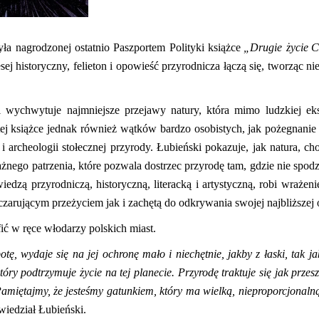
yła nagrodzonej ostatnio Paszportem Polityki książce
„Drugi
e
życi
e
sej historyczny, felieton i opowieść przyrodnicza łączą się, tworząc n
wychwytuje najmniejsze przejawy natury, która mimo ludzkiej eks
 tej książce jednak również wątków bardzo osobistych, jak pożegnanie
 archeologii stołecznej przyrody. Łubieński pokazuje, jak natura, cho
ażnego patrzenia, które pozwala dostrzec przyrodę tam, gdzie nie spo
iedzą przyrodniczą, historyczną, literacką i artystyczną, robi wrażeni
 czarującym przeżyciem jak i zachętą do odkrywania swojej najbliższej 
fić w ręce włodarzy polskich miast.
tę, wydaje się na jej ochronę mało i niechętnie, jakby z łaski, tak ja
ry podtrzymuje życie na tej planecie. Przyrodę traktuje się jak przes
 Pamiętajmy, że jesteśmy gatunkiem, który ma wielką, nieproporcjonaln
iedział Łubieński.