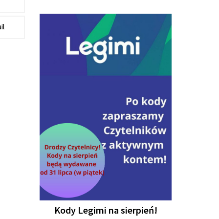
il
Kody Legimi na sierpień!
iczy
Konku