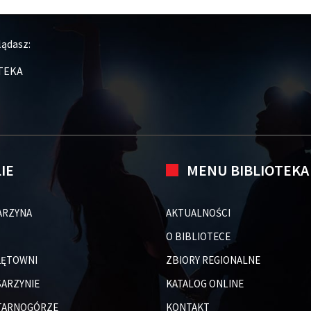
lądasz:
TEKA
LIE
MENU BIBLIOTEKA
ARZYNA
AKTUALNOŚCI
O BIBLIOTECE
 ŁĘTOWNI
ZBIORY REGIONALNE
 SARZYNIE
KATALOG ONLINE
 TARNOGÓRZE
KONTAKT