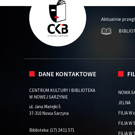
Aktualnie przeg
BIBLIO
DANE KONTAKTOWE
FI
CENTRUM KULTURY I BIBLIOTEKA
NOWA S
W NOWEJ SARZYNIE
JELNA
ul. Jana Matejki 5
FILIA W
37-310 Nowa Sarzyna
FILIA W
Biblioteka:
(17) 24 11 571
FILIA W