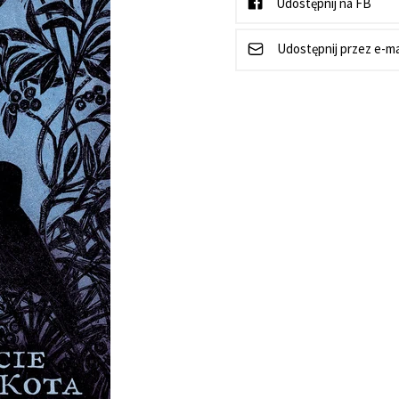
Udostępnij na FB
Udostępnij przez e-ma
Kody Legimi na sierpień!
Konkurs Czyteln